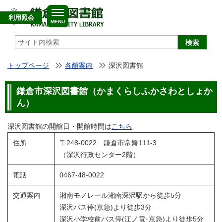
利用照会
MENU
検索
トップページ
各館案内
深沢図書館
鎌倉市深沢図書館（かまくらしふかさわとしょか
ん）
深沢図書館の開館日・開館時間は
こちら
住所
〒248-0022 鎌倉市常盤111-3
（深沢行政センター2階）
電話
0467-48-0022
交通案内
湘南モノレール湘南深沢駅から徒歩5分
深沢バス停(京急)より徒歩3分
深沢小学校前バス停(江ノ電･京急)より徒歩5分