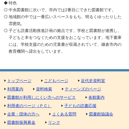
特色
中央図書館に次いで、市内では2番目にできた図書館です。
地域館の中では一番広いスペースをもち、明るくゆったりした
雰囲気。
子ども読書活動推進計画の拠点です。学校と図書館が連携し、
子どもと本をつなぐための支援をおこなっています。地下書庫
には、学校支援のための児童書が収蔵されていて、鎌倉市内の
教育機関へ貸出をしています。
トップページ
こどもページ
近代史資料室
利用案内
資料検索
ティーンズのページ
図書館が利用しにくい方へのサービス
各館案内
利用者のページ（ＰＣ）
子どもの読書応援
企業・団体の方へ
よくある質問
図書館協議会
図書館振興募金
リンク