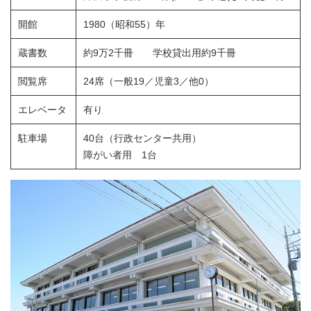
開館
1980（昭和55）年
蔵書数
約9万2千冊 学校貸出用約9千冊
閲覧席
24席（一般19／児童3／他0）
エレベータ
有り
駐車場
40台（行政センター共用）
障がい者用 1台